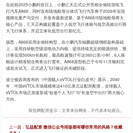
在此前2025小鹏科技日上，小鹏汇天正式公开亮相全倾转混电飞
行汽车A868，同时宣布陆地航母分体式飞行汽车将于2026年实现
规模化量产与交付，并发布最新进展。基于A868与陆地航母两大
核心产品，汇天正构建起覆盖个人低空飞行体验与低空高效出行两
大飞行体系，开启立体化低空出行新纪元。
据悉，A868采用全倾转构型，在小鹏汽车鲲鹏超级增程架构基础
上，采用自研航空级混电动力内核，提供持续充足的能源供给，预
计将实现500km长航程，最高航速预计可达360公里/小时，6人座
舱设计精准契合商务出行需求。A868原型机已于今年11月顺利完
成首次试飞，正式进入飞行验证的关键阶段。
波士顿咨询发布的《中国载人eVTOL行业白皮书》显示，2040
年，中国eVTOL市场规模将达410亿美元证配所配资，全球载人
eVTOL市场正加速形成“短途个人飞行”与“长途空中出行”两大核心
方向。
双悦网配资提示：文章来自网络，不代表本站观点。
上一篇：
弘益配资 微信公众号排版都有哪些常用的风格？收藏
必备！