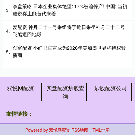
掌盘策略 日本企业集体绝望: 17%被迫停产! 中国: 当初
3、
谁说稀土能替代来着
爱配资 神舟二十一号乘组将于近日乘坐神舟二十二号
4、
飞船返回地球
创富配资 小红书官宣成为2026年美加墨世界杯持权转
5、
播商
双悦网配资
实盘配资炒股查
炒股配资公司
询
友情链接：
Powered by
双悦网配资
RSS地图
HTML地图