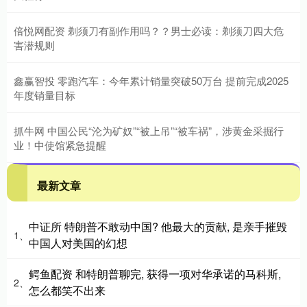
倍悦网配资 剃须刀有副作用吗？？男士必读：剃须刀四大危
害潜规则
鑫赢智投 零跑汽车：今年累计销量突破50万台 提前完成2025
年度销量目标
抓牛网 中国公民“沦为矿奴”“被上吊”“被车祸”，涉黄金采掘行
业！中使馆紧急提醒
最新文章
中证所 特朗普不敢动中国? 他最大的贡献, 是亲手摧毁
1、
中国人对美国的幻想
鳄鱼配资 和特朗普聊完, 获得一项对华承诺的马科斯,
2、
怎么都笑不出来