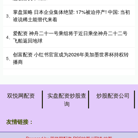
掌盘策略 日本企业集体绝望: 17%被迫停产! 中国: 当初
3、
谁说稀土能替代来着
爱配资 神舟二十一号乘组将于近日乘坐神舟二十二号
4、
飞船返回地球
创富配资 小红书官宣成为2026年美加墨世界杯持权转
5、
播商
双悦网配资
实盘配资炒股查
炒股配资公司
询
友情链接：