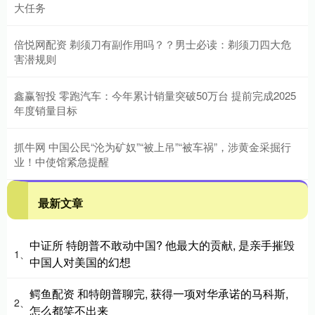
大任务
倍悦网配资 剃须刀有副作用吗？？男士必读：剃须刀四大危
害潜规则
鑫赢智投 零跑汽车：今年累计销量突破50万台 提前完成2025
年度销量目标
抓牛网 中国公民“沦为矿奴”“被上吊”“被车祸”，涉黄金采掘行
业！中使馆紧急提醒
最新文章
中证所 特朗普不敢动中国? 他最大的贡献, 是亲手摧毁
1、
中国人对美国的幻想
鳄鱼配资 和特朗普聊完, 获得一项对华承诺的马科斯,
2、
怎么都笑不出来