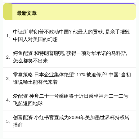
最新文章
中证所 特朗普不敢动中国? 他最大的贡献, 是亲手摧毁
1、
中国人对美国的幻想
鳄鱼配资 和特朗普聊完, 获得一项对华承诺的马科斯,
2、
怎么都笑不出来
掌盘策略 日本企业集体绝望: 17%被迫停产! 中国: 当初
3、
谁说稀土能替代来着
爱配资 神舟二十一号乘组将于近日乘坐神舟二十二号
4、
飞船返回地球
创富配资 小红书官宣成为2026年美加墨世界杯持权转
5、
播商