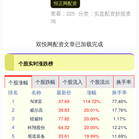
恒正网配资
现代法国，一个用激....
查看：
225
分类：
实盘配资炒股查
询
双悦网配资文章已加载完成
个股实时涨跌榜
个股跌幅
个股流入
个股流出
换手率
个股涨幅
排名
名称
最新价
涨幅
换手率
1
N津富
37.49
114.72%
77.46%
2
威尔高
39.83
20.01%
17.76%
3
锴威特
77.82
20.00%
1.17%
4
科翔股份
64.32
20.00%
12.21%
5
蜀道装备
33.61
19.99%
11.69%