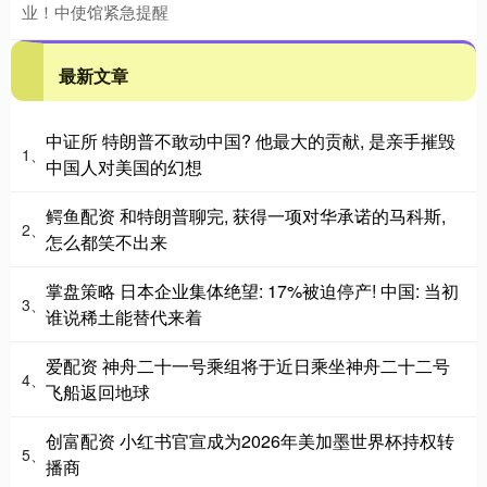
业！中使馆紧急提醒
最新文章
中证所 特朗普不敢动中国? 他最大的贡献, 是亲手摧毁
1、
中国人对美国的幻想
鳄鱼配资 和特朗普聊完, 获得一项对华承诺的马科斯,
2、
怎么都笑不出来
掌盘策略 日本企业集体绝望: 17%被迫停产! 中国: 当初
3、
谁说稀土能替代来着
爱配资 神舟二十一号乘组将于近日乘坐神舟二十二号
4、
飞船返回地球
创富配资 小红书官宣成为2026年美加墨世界杯持权转
5、
播商