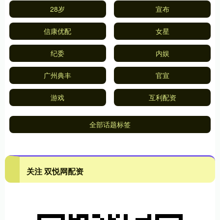
28岁
宣布
信康优配
女星
纪委
内娱
广州典丰
官宣
游戏
互利配资
全部话题标签
关注 双悦网配资