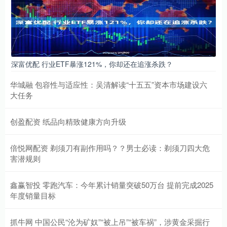
深富优配 行业ETF暴涨121%，你却还在追涨杀跌？
华城融 包容性与适应性：吴清解读“十五五”资本市场建设六
大任务
创盈配资 纸品向精致健康方向升级
倍悦网配资 剃须刀有副作用吗？？男士必读：剃须刀四大危
害潜规则
鑫赢智投 零跑汽车：今年累计销量突破50万台 提前完成2025
年度销量目标
抓牛网 中国公民“沦为矿奴”“被上吊”“被车祸”，涉黄金采掘行